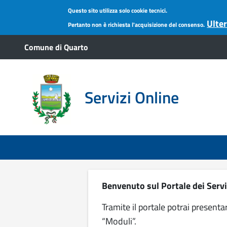
Questo sito utilizza solo cookie tecnici.
Ulter
Pertanto non è richiesta l'acquisizione del consenso.
Salta al contenuto principale
Comune di Quarto
Servizi Online
Benvenuto sul Portale dei Servi
Tramite il portale potrai presenta
“Moduli”.